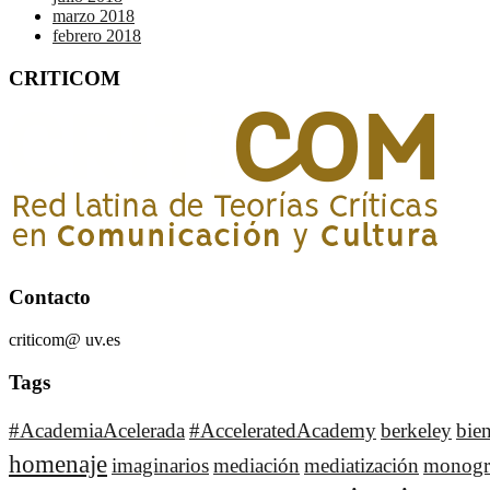
marzo 2018
febrero 2018
CRITICOM
Contacto
criticom@ uv.es
Tags
#AcademiaAcelerada
#AcceleratedAcademy
berkeley
bie
homenaje
imaginarios
mediación
mediatización
monogr