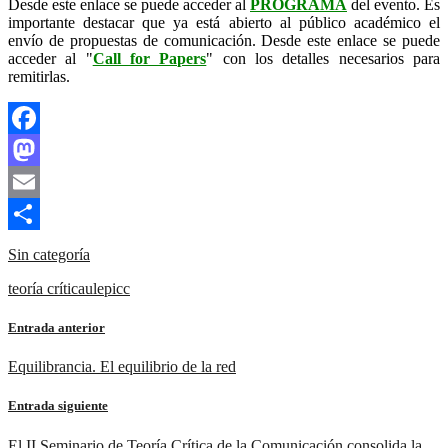
Desde este enlace se puede acceder al
PROGRAMA
del evento. Es
importante destacar que ya está abierto al público académico el
envío de propuestas de comunicación. Desde este enlace se puede
acceder al "
Call for Papers
" con los detalles necesarios para
remitirlas.
Facebook
Mastodon
Email
Compartir
Sin categoría
teoría crítica
ulepicc
Entrada anterior
Equilibrancia. El equilibrio de la red
Entrada siguiente
El II Seminario de Teoría Crítica de la Comunicación consolida la