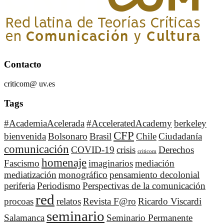
Contacto
criticom@ uv.es
Tags
#AcademiaAcelerada
#AcceleratedAcademy
berkeley
CFP
bienvenida
Bolsonaro
Brasil
Chile
Ciudadanía
comunicación
COVID-19
crisis
Derechos
criticom
homenaje
Fascismo
imaginarios
mediación
mediatización
monográfico
pensamiento decolonial
periferia
Periodismo
Perspectivas de la comunicación
red
procoas
relatos
Revista F@ro
Ricardo Viscardi
seminario
Salamanca
Seminario Permanente