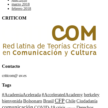
marzo 2018
febrero 2018
CRITICOM
Contacto
criticom@ uv.es
Tags
#AcademiaAcelerada
#AcceleratedAcademy
berkeley
CFP
bienvenida
Bolsonaro
Brasil
Chile
Ciudadanía
comunicación
COVID-19
crisis
Derechos