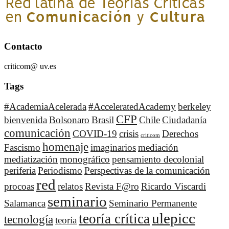
Contacto
criticom@ uv.es
Tags
#AcademiaAcelerada
#AcceleratedAcademy
berkeley
CFP
bienvenida
Bolsonaro
Brasil
Chile
Ciudadanía
comunicación
COVID-19
crisis
Derechos
criticom
homenaje
Fascismo
imaginarios
mediación
mediatización
monográfico
pensamiento decolonial
periferia
Periodismo
Perspectivas de la comunicación
red
procoas
relatos
Revista F@ro
Ricardo Viscardi
seminario
Salamanca
Seminario Permanente
ulepicc
teoría crítica
tecnología
teoría