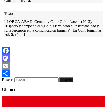
Cultura, núm. 16.
Texto
LLORCA-ABAD, Germán y Cano-Orón, Lorena (2015).
"Espacio y tiempo en el siglo XXI: velocidad, instantaneidad y
su repercusión en la comunicación humana". En ComHumanitas,
vol. 6, núm. 1.
Facebook
Mastodon
Email
Buscar:
Compartir
Ulepicc