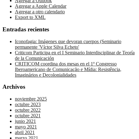
Agregar a Outlook
Agregar a Apple Calendar
Agregar a otro calendario
Export to XML
Entradas recientes
Iconofagia: Imágenes que devoran cuerpos (Seminario
permanente 'Víctor Silva Echeto'
Criticom Participa en el I Seminario Interdisciplinar de Teoría
de la Comunicación
CRITICOM coordina dos mesas en el 1º Congresso
Iberoamericano de Comunicação e Mídia: Resistência,
Imaginários e Decolonialidades
Archivos
noviembre 2025
octubre 2023
octubre 2022
octubre 2021
junio 2021
mayo 2021
abril 2021
marzo 2021