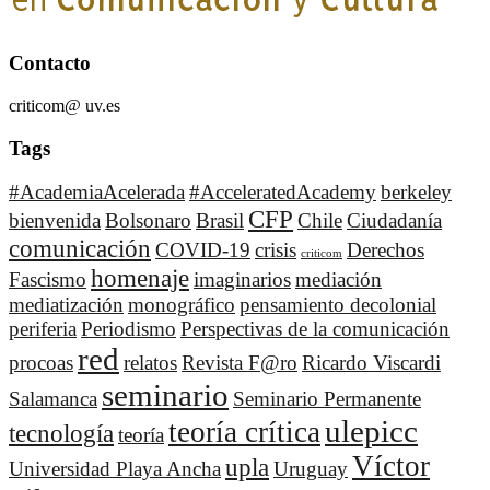
Contacto
criticom@ uv.es
Tags
#AcademiaAcelerada
#AcceleratedAcademy
berkeley
CFP
bienvenida
Bolsonaro
Brasil
Chile
Ciudadanía
comunicación
COVID-19
crisis
Derechos
criticom
homenaje
Fascismo
imaginarios
mediación
mediatización
monográfico
pensamiento decolonial
periferia
Periodismo
Perspectivas de la comunicación
red
procoas
relatos
Revista F@ro
Ricardo Viscardi
seminario
Salamanca
Seminario Permanente
ulepicc
teoría crítica
tecnología
teoría
Víctor
upla
Universidad Playa Ancha
Uruguay