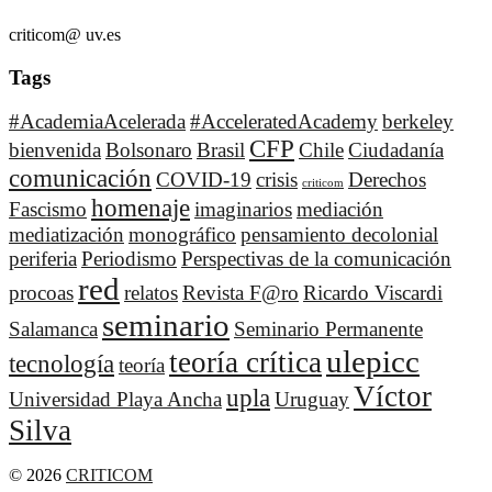
criticom@ uv.es
Tags
#AcademiaAcelerada
#AcceleratedAcademy
berkeley
CFP
bienvenida
Bolsonaro
Brasil
Chile
Ciudadanía
comunicación
COVID-19
crisis
Derechos
criticom
homenaje
Fascismo
imaginarios
mediación
mediatización
monográfico
pensamiento decolonial
periferia
Periodismo
Perspectivas de la comunicación
red
procoas
relatos
Revista F@ro
Ricardo Viscardi
seminario
Salamanca
Seminario Permanente
ulepicc
teoría crítica
tecnología
teoría
Víctor
upla
Universidad Playa Ancha
Uruguay
Silva
© 2026
CRITICOM