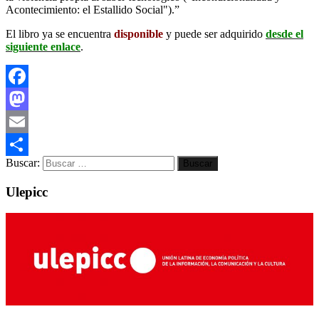
Acontecimiento: el Estallido Social").”
El libro ya se encuentra
disponible
y puede ser adquirido
desde el
siguiente enlace
.
Facebook
Mastodon
Email
Buscar:
Compartir
Ulepicc