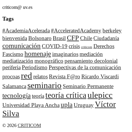
criticom@ uv.es
Tags
#AcademiaAcelerada
#AcceleratedAcademy
berkeley
CFP
bienvenida
Bolsonaro
Brasil
Chile
Ciudadanía
comunicación
COVID-19
crisis
Derechos
criticom
homenaje
Fascismo
imaginarios
mediación
mediatización
monográfico
pensamiento decolonial
periferia
Periodismo
Perspectivas de la comunicación
red
procoas
relatos
Revista F@ro
Ricardo Viscardi
seminario
Salamanca
Seminario Permanente
ulepicc
teoría crítica
tecnología
teoría
Víctor
upla
Universidad Playa Ancha
Uruguay
Silva
© 2026
CRITICOM