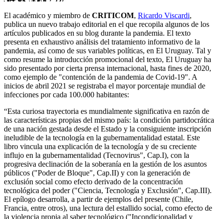
El académico y miembro de
CRITICOM
,
Ricardo Viscardi
,
publica un nuevo trabajo editorial en el que recopila algunos de los
artículos publicados en su blog durante la pandemia. El texto
presenta en exhaustivo análisis del tratamiento informativo de la
pandemia, así como de sus variables políticas, en El Uruguay. Tal y
como resume la introducción promocional del texto, El Uruguay ha
sido presentado por cierta prensa internacional, hasta fines de 2020,
como ejemplo de "contención de la pandemia de Covid-19". A
inicios de abril 2021 se registraba el mayor porcentaje mundial de
infecciones por cada 100.000 habitantes:
“
Esta curiosa trayectoria es mundialmente significativa en razón de
las características propias del mismo país: la condición partidocrática
de una nación gestada desde el Estado y la consiguiente inscripción
ineludible de la tecnología en la gubernamentalidad estatal. Este
libro vincula una explicación de la tecnología y de su creciente
influjo en la gubernamentalidad (Tecnovirus", Cap.I), con la
progresiva declinación de la soberanía en la gestión de los asuntos
públicos ("Poder de Bloque", Cap.II) y con la generación de
exclusión social como efecto derivado de la concentración
tecnológica del poder ("Ciencia, Tecnología y Exclusión", Cap.III).
El epílogo desarrolla, a partir de ejemplos del presente (Chile,
Francia, entre otros), una lectura del estallido social, como efecto de
la violencia propia al saber tecnológico ("Incondicionalidad y