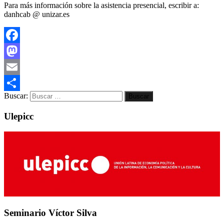
Para más información sobre la asistencia presencial, escribir a:
danhcab @ unizar.es
Facebook
Mastodon
Email
Buscar:
Compartir
Ulepicc
Seminario Víctor Silva