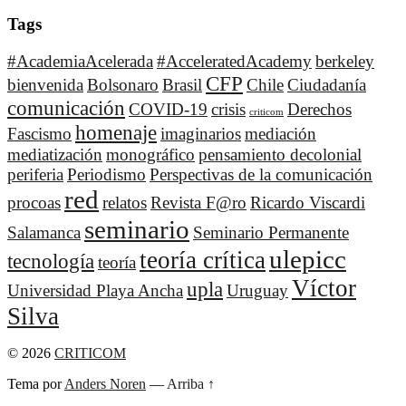
Tags
#AcademiaAcelerada
#AcceleratedAcademy
berkeley
CFP
bienvenida
Bolsonaro
Brasil
Chile
Ciudadanía
comunicación
COVID-19
crisis
Derechos
criticom
homenaje
Fascismo
imaginarios
mediación
mediatización
monográfico
pensamiento decolonial
periferia
Periodismo
Perspectivas de la comunicación
red
procoas
relatos
Revista F@ro
Ricardo Viscardi
seminario
Salamanca
Seminario Permanente
ulepicc
teoría crítica
tecnología
teoría
Víctor
upla
Universidad Playa Ancha
Uruguay
Silva
© 2026
CRITICOM
Tema por
Anders Noren
—
Arriba ↑