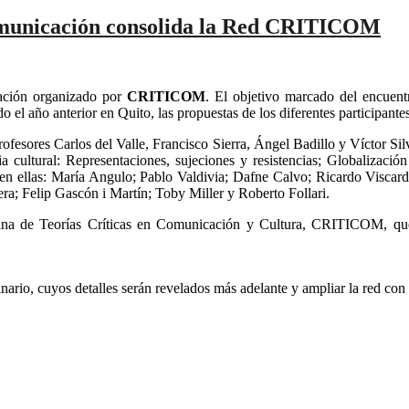
Comunicación consolida la Red CRITICOM
cación organizado por
CRITICOM
. El objetivo marcado del encuent
o el año anterior en Quito, las propuestas de los diferentes participantes
rofesores Carlos del Valle, Francisco Sierra, Ángel Badillo y Víctor Si
ria cultural: Representaciones, sujeciones y resistencias; Globalización 
on en ellas: María Angulo; Pablo Valdivia; Dafne Calvo; Ricardo Visca
ra; Felip Gascón i Martín; Toby Miller y Roberto Follari.
atina de Teorías Críticas en Comunicación y Cultura, CRITICOM, q
nario, cuyos detalles serán revelados más adelante y ampliar la red con