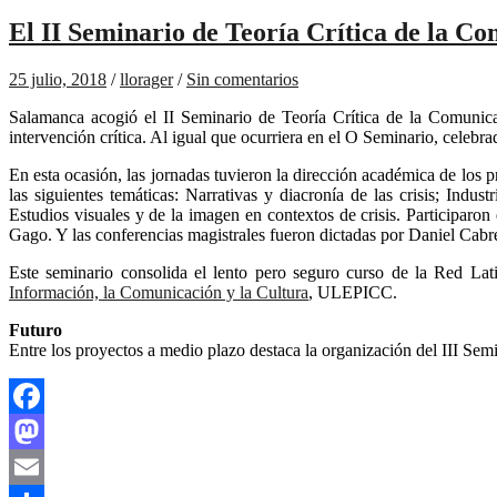
El II Seminario de Teoría Crítica de la 
25 julio, 2018
/
llorager
/
Sin comentarios
Salamanca acogió el II Seminario de Teoría Crítica de la Comuni
intervención crítica. Al igual que ocurriera en el O Seminario, celebrad
En esta ocasión, las jornadas tuvieron la dirección académica de los p
las siguientes temáticas: Narrativas y diacronía de las crisis; Indust
Estudios visuales y de la imagen en contextos de crisis. Participar
Gago. Y las conferencias magistrales fueron dictadas por Daniel Cabre
Este seminario consolida el lento pero seguro curso de la Red L
Información, la Comunicación y la Cultura
, ULEPICC.
Futuro
Entre los proyectos a medio plazo destaca la organización del III Semi
Facebook
Mastodon