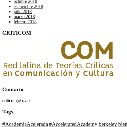
octubre 2018
septiembre 2018
julio 2018
marzo 2018
febrero 2018
CRITICOM
Contacto
criticom@ uv.es
Tags
#AcademiaAcelerada
#AcceleratedAcademy
berkeley
bie