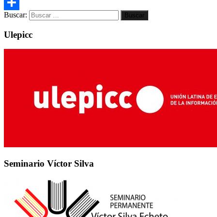
Email
Buscar:
Compartir
Ulepicc
Seminario Víctor Silva