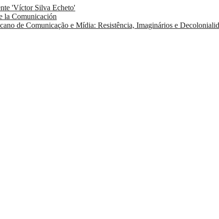
te 'Víctor Silva Echeto'
 de la Comunicación
ano de Comunicação e Mídia: Resistência, Imaginários e Decoloniali