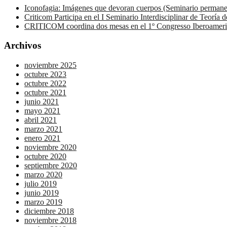
Iconofagia: Imágenes que devoran cuerpos (Seminario permanen
Criticom Participa en el I Seminario Interdisciplinar de Teoría
CRITICOM coordina dos mesas en el 1º Congresso Iberoameric
Archivos
noviembre 2025
octubre 2023
octubre 2022
octubre 2021
junio 2021
mayo 2021
abril 2021
marzo 2021
enero 2021
noviembre 2020
octubre 2020
septiembre 2020
marzo 2020
julio 2019
junio 2019
marzo 2019
diciembre 2018
noviembre 2018